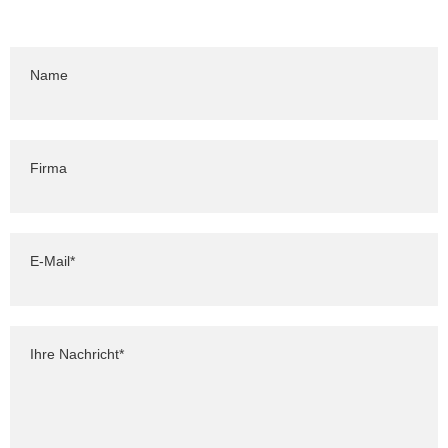
Name
Firma
Pflichtfeld
E-Mail
*
Pflichtfeld
Ihre Nachricht
*