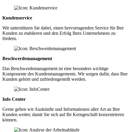
Kundenservice
S
Wir unterstützen Sie dabei, einen hervorragenden Service für Ihre
W
Kunden zu etablieren und den Erfolg Ihres Unternehmens zu
w
fördern.
d
Beschwerdemanagement
Das Beschwerdemanagement ist eine besonders wichtige
D
Komponente des Kundenmanagements. Wir sorgen dafür, dass Ihre
P
Kunden gehört und zufriedengestellt werden.
S
K
Info Center
Gerne geben wir Auskünfte und Informationen aller Art an Ihre
Kunden weiter, damit Sie sich auf Ihr Kerngeschäft konzentrieren
können.
R
M