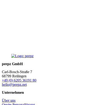
p
peepz GmbH
Carl-Bosch-Straße 7
68799 Reilingen
+49 (0) 6205 36191 80
hello@peepz.net
Unternehmen
Über uns
Onsite Personallösung