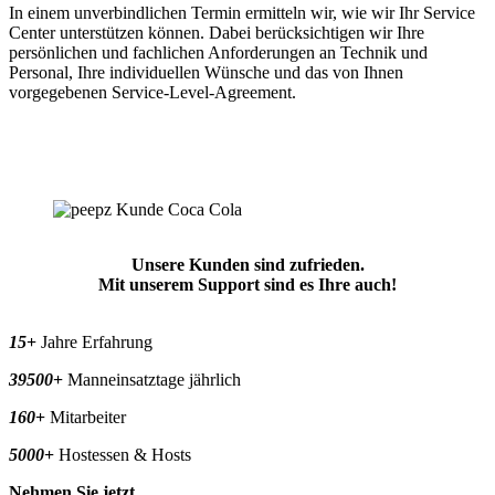
In einem unverbindlichen Termin ermitteln wir, wie wir Ihr Service
Center unterstützen können. Dabei berücksichtigen wir Ihre
2
persönlichen und fachlichen Anforderungen an Technik und
Personal, Ihre individuellen Wünsche und das von Ihnen
A
vorgegebenen Service-Level-Agreement.
A
A
d
n
Unsere Kunden sind zufrieden.
Mit unserem Support sind es Ihre auch!
15
+
Jahre Erfahrung
39500
+
Manneinsatztage jährlich
160
+
Mitarbeiter
5000
+
Hostessen & Hosts
Nehmen Sie jetzt