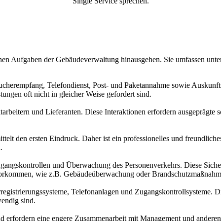
Single Service sprechen.
ischen Aufgaben der Gebäudeverwaltung hinausgehen. Sie umfassen unte
esucherempfang, Telefondienst, Post- und Paketannahme sowie Auskunf
tungen oft nicht in gleicher Weise gefordert sind.
arbeitern und Lieferanten. Diese Interaktionen erfordern ausgeprägte 
elt den ersten Eindruck. Daher ist ein professionelles und freundliches
.
gangskontrollen und Überwachung des Personenverkehrs. Diese Sicherh
gen vorkommen, wie z.B. Gebäudeüberwachung oder Brandschutzmaßnahm
egistrierungssysteme, Telefonanlagen und Zugangskontrollsysteme. Di
wendig sind.
 und erfordern eine engere Zusammenarbeit mit Management und anderen