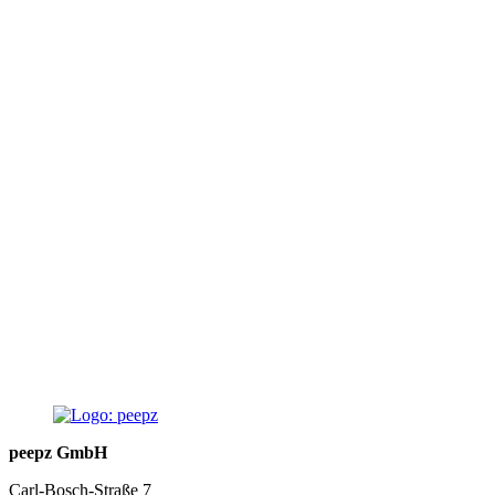
p
peepz GmbH
Carl-Bosch-Straße 7