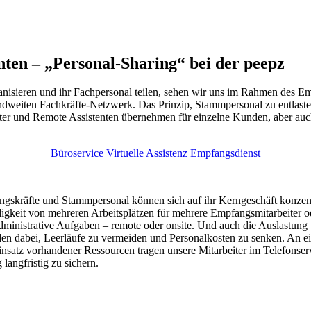
nten – „Personal-Sharing“ bei der peepz
isieren und ihr Fachpersonal teilen, sehen wir uns im Rahmen des Emp
ndweiten Fachkräfte-Netzwerk. Das Prinzip, Stammpersonal zu entlaste
ter und Remote Assistenten übernehmen für einzelne Kunden, aber au
Büroservice
Virtuelle Assistenz
Empfangsdienst
ngskräfte und Stammpersonal können sich auf ihr Kerngeschäft konzentrie
gkeit von mehreren Arbeitsplätzen für mehrere Empfangsmitarbeiter oder
dministrative Aufgaben – remote oder onsite. Und auch die Auslastung 
den dabei, Leerläufe zu vermeiden und Personalkosten zu senken. An ei
Einsatz vorhandener Ressourcen tragen unsere Mitarbeiter im Telefon
angfristig zu sichern.