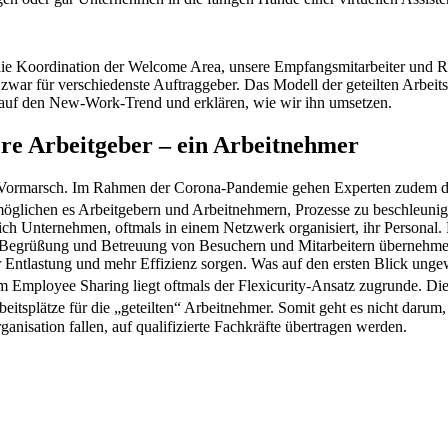
die Koordination der Welcome Area, unsere Empfangsmitarbeiter und Remo
d zwar für verschiedenste Auftraggeber. Das Modell der geteilten Arbeit
k auf den New-Work-Trend und erklären, wie wir ihn umsetzen.
e Arbeitgeber – ein Arbeitnehmer
m Vormarsch. Im Rahmen der Corona-Pandemie gehen Experten zudem dav
öglichen es Arbeitgebern und Arbeitnehmern, Prozesse zu beschleunigen,
ich Unternehmen, oftmals in einem Netzwerk organisiert, ihr Personal. 
ie Begrüßung und Betreuung von Besuchern und Mitarbeitern übernehm
ntlastung und mehr Effizienz sorgen. Was auf den ersten Blick ungewö
Employee Sharing liegt oftmals der Flexicurity-Ansatz zugrunde. Die b
beitsplätze für die „geteilten“ Arbeitnehmer. Somit geht es nicht dar
isation fallen, auf qualifizierte Fachkräfte übertragen werden.