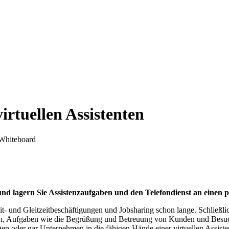
rtuellen Assistenten
nd lagern Sie Assistenzaufgaben und den Telefondienst an einen pr
eit- und Gleitzeitbeschäftigungen und Jobsharing schon lange. Schließl
gen, Aufgaben wie die Begrüßung und Betreuung von Kunden und Besuch
en oder gar Unternehmen in die fähigen Hände einer virtuellen Assist